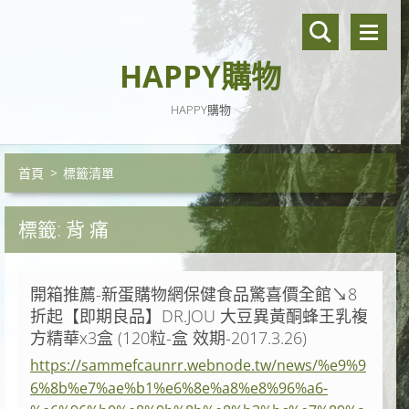
HAPPY購物
HAPPY購物
首頁
>
標籤清單
標籤: 背 痛
開箱推薦-新蛋購物網保健食品驚喜價全館↘8
折起【即期良品】DR.JOU 大豆異黃酮蜂王乳複
方精華x3盒 (120粒-盒 效期-2017.3.26)
https://sammefcaunrr.webnode.tw/news/%e9%9
6%8b%e7%ae%b1%e6%8e%a8%e8%96%a6-