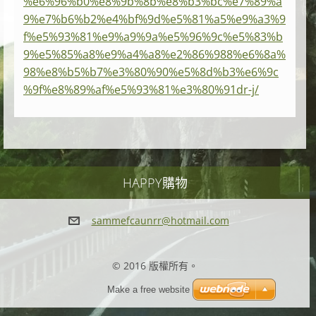
%e6%96%b0%e8%9b%8b%e8%b3%bc%e7%89%a
9%e7%b6%b2%e4%bf%9d%e5%81%a5%e9%a3%9
f%e5%93%81%e9%a9%9a%e5%96%9c%e5%83%b
9%e5%85%a8%e9%a4%a8%e2%86%988%e6%8a%
98%e8%b5%b7%e3%80%90%e5%8d%b3%e6%9c
%9f%e8%89%af%e5%93%81%e3%80%91dr-j/
HAPPY購物
sammefca
unrr@hot
mail.com
© 2016 版權所有。
Make a free website