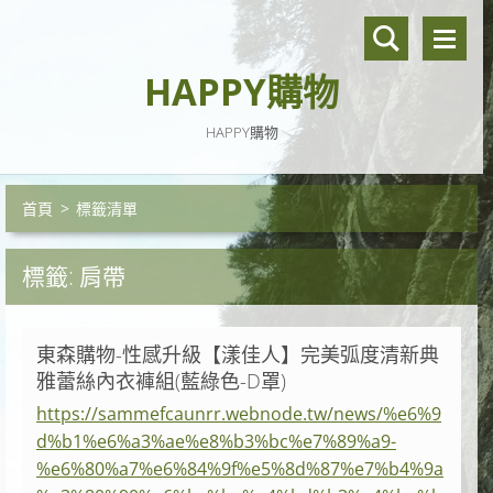
HAPPY購物
HAPPY購物
首頁
>
標籤清單
標籤: 肩帶
東森購物-性感升級【漾佳人】完美弧度清新典
雅蕾絲內衣褲組(藍綠色-D罩)
https://sammefcaunrr.webnode.tw/news/%e6%9
d%b1%e6%a3%ae%e8%b3%bc%e7%89%a9-
%e6%80%a7%e6%84%9f%e5%8d%87%e7%b4%9a