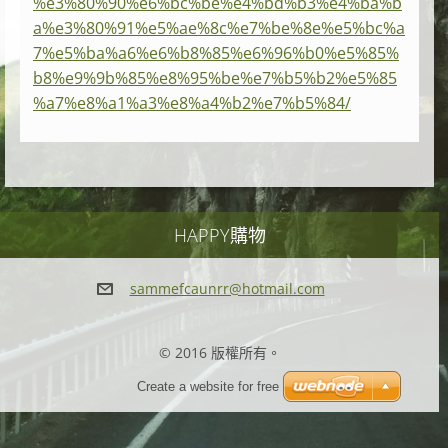
%e3%80%90%e6%bc%be%e4%bd%b3%e4%ba%b
a%e3%80%91%e5%ae%8c%e7%be%8e%e5%bc%a
7%e5%ba%a6%e6%b8%85%e6%96%b0%e5%85%
b8%e9%9b%85%e8%95%be%e7%b5%b2%e5%85
%a7%e8%a1%a3%e8%a4%b2%e7%b5%84/
HAPPY購物
sammefca
unrr@hot
mail.com
© 2016 版權所有。
Create a website for free