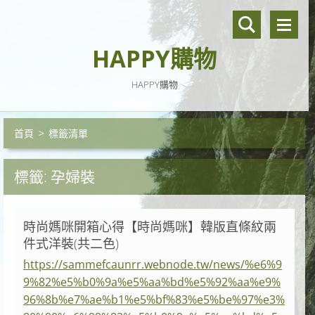
HAPPY購物
HAPPY購物
首頁
>
標籤清單
標籤: 孕婦裝
時尚媽咪開箱心得【時尚媽咪】韓版直條紋兩
件式洋裝(共二色)
https://sammefcaunrr.webnode.tw/news/%e6%9
9%82%e5%b0%9a%e5%aa%bd%e5%92%aa%e9%
96%8b%e7%ae%b1%e5%bf%83%e5%be%97%e3%