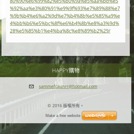
80%90%e6%99%82%e5%b0%9a%e5%aa%bd%e5
%92%aa%e3%80%91%e9%9f%93%e7%89%88%e7
%9b%b4%e6%a2%9d%e7%b4%8b%e5%85%a9%e
4%bb%b6%e5%bc%8f%e6%b4%8b%e8%a3%9d%
28%e5%85%b1%e4%ba%8c%e8%89%b2%29/
HAPPY購物
sammefca
unrr@hot
mail.com
© 2016 版權所有。
Make a free website