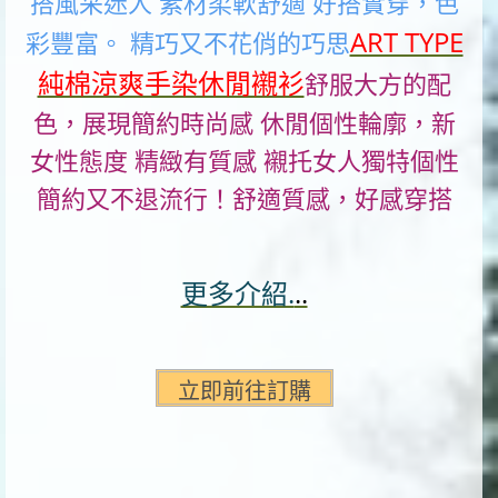
搭風采迷人 素材柔軟舒適 好搭實穿，色
ART TYPE
彩豐富。 精巧又不花俏的巧思
純棉涼爽手染休閒襯衫
舒
服大方的配
色，展現簡約時尚感 休閒個性輪廓，新
女性態度 精緻有質感 襯托女人獨特個性
簡約又不退流行！舒適質感，好感穿搭
更多介紹.
..