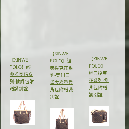
【XINWEI
【XINWEI
【XINWEI
POLO】經
POLO】
POLO】經
典撲克花系
經典撲克
典撲克花系
列-雙側口
花系列-側
列-抽繩包附
袋大容量肩
背包附贈
贈識別證
背包附贈識
識別證
別證