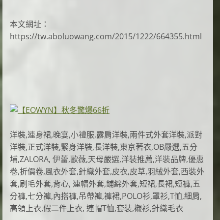
本文網址：
https://tw.aboluowang.com/2015/1222/664355.html
洋裝,連身裙,晚宴,小禮服,露肩洋裝,兩件式外套洋裝,派對
洋裝,正式洋裝,緊身洋裝,長洋裝,東京著衣,OB嚴選,五分
埔,ZALORA, 伊蕾,歐薇,天母嚴選,洋裝推薦,洋裝品牌,優惠
卷,折價卷,風衣外套,針織外套,皮衣,皮草,羽絨外套,西裝外
套,刷毛外套,背心, 連帽外套,鋪綿外套,短裙,長裙,短褲,五
分褲,七分褲,內搭褲,吊帶褲,褲裙,POLO衫,罩衫,T恤,細肩,
高領上衣,假二件上衣, 連帽T恤,套裝,襯衫,針織毛衣