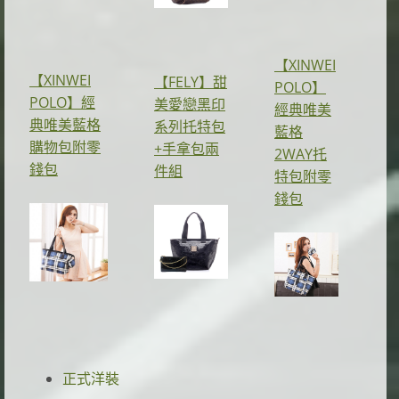
【XINWEI
【XINWEI
【FELY】甜
POLO】
POLO】經
美愛戀黑印
經典唯美
典唯美藍格
系列托特包
藍格
購物包附零
+手拿包兩
2WAY托
錢包
件組
特包附零
錢包
正式洋裝