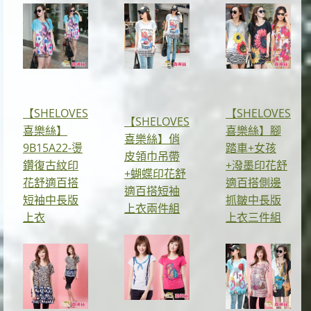
【SHELOVES
【SHELOVES
【SHELOVES
喜樂絲】
喜樂絲】腳
喜樂絲】俏
9B15A22-燙
踏車+女孩
皮領巾吊帶
鑽復古紋印
+潑墨印花舒
+蝴蝶印花舒
花舒適百搭
適百搭側邊
適百搭短袖
短袖中長版
抓皺中長版
上衣兩件組
上衣
上衣三件組